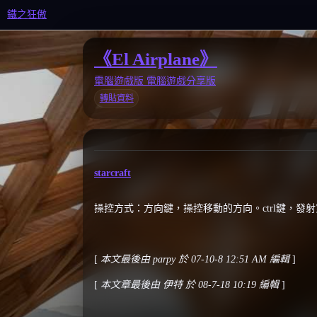
鐵之狂傲
《El Airplane》
電腦遊戲版
電腦遊戲分享版
轉貼資料
starcraft
操控方式：方向鍵，操控移動的方向。ctrl鍵，
[
本文最後由 parpy 於 07-10-8 12:51 AM 編輯
]
[
本文章最後由 伊特 於 08-7-18 10:19 編輯
]