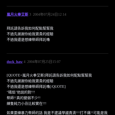
嵐月火拳艾斯
3
2004年07月24日12:14
拜託請告訴我如何配點幫幫我
不過先謝謝你給我寶貴的經驗
不過我還是想練祭師拜託嚕
duck_haw
4
2004年07月25日15:07
[QUOTE=嵐月火拳艾斯]拜託請告訴我如何配點幫幫我
不過先謝謝你給我寶貴的經驗
不過我還是想練祭師拜託嚕[/QUOTE]
“晴焰”
他說的對!!!
祭師!!真的變弱不少!!
練隻純力小丑比較實在!!!
如果要練暴力祭師的話 我是不建議學譴責滴!!!打不痛!!可能是我