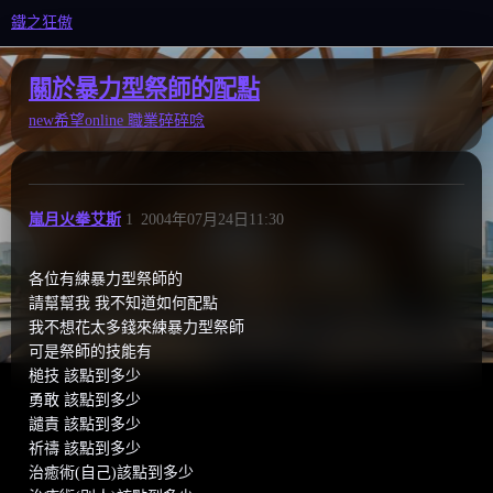
鐵之狂傲
關於暴力型祭師的配點
new希望online
職業碎碎唸
嵐月火拳艾斯
1
2004年07月24日11:30
各位有練暴力型祭師的
請幫幫我 我不知道如何配點
我不想花太多錢來練暴力型祭師
可是祭師的技能有
槌技 該點到多少
勇敢 該點到多少
譴責 該點到多少
祈禱 該點到多少
治癒術(自己)該點到多少